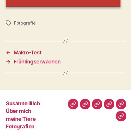
Fotografie
Schlagwörter
←
Makro-Test
→
Frühlingserwachen
Susanne Illich
Susanne
Über
meine
Fotografi
Male
Über mich
Illich
mich
Tiere
meine Tiere
Imp
Fotografien