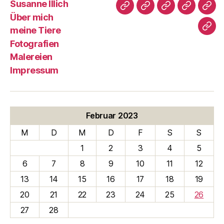
Susanne Illich
Susanne
Über
meine
Fotografi
Male
Über mich
Illich
mich
Tiere
meine Tiere
Imp
Fotografien
Malereien
Impressum
Februar 2023
M
D
M
D
F
S
S
1
2
3
4
5
6
7
8
9
10
11
12
13
14
15
16
17
18
19
20
21
22
23
24
25
26
27
28