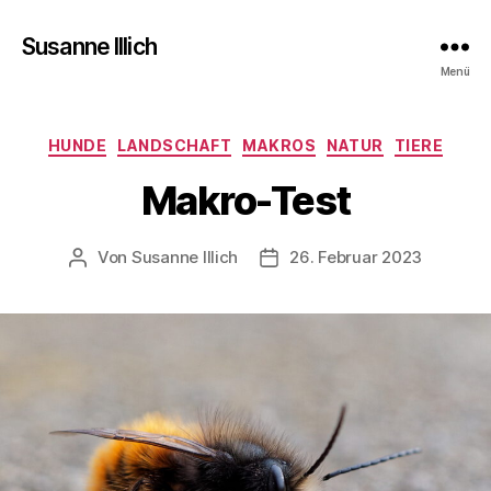
Susanne Illich
Menü
Kategorien
HUNDE
LANDSCHAFT
MAKROS
NATUR
TIERE
Makro-Test
Von
Susanne Illich
26. Februar 2023
Beitragsautor
Veröffentlichungsdatum