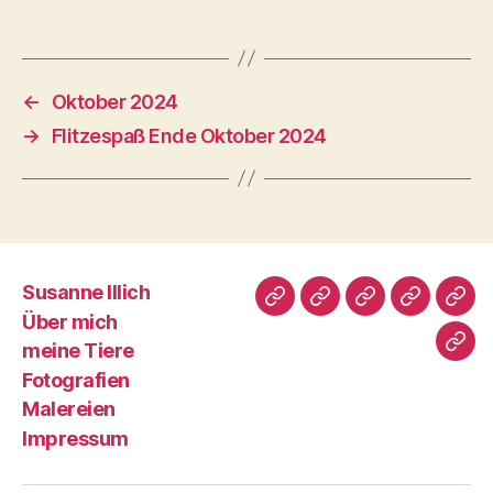
←
Oktober 2024
→
Flitzespaß Ende Oktober 2024
Susanne Illich
Susanne
Über
meine
Fotografi
Male
Über mich
Illich
mich
Tiere
meine Tiere
Imp
Fotografien
Malereien
Impressum