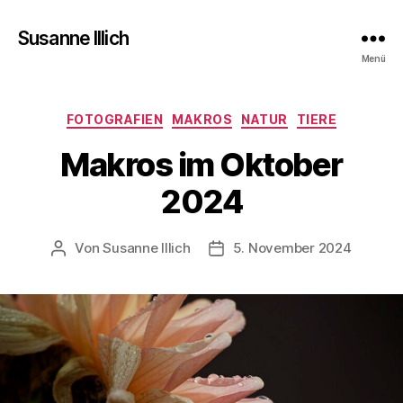
Susanne Illich
Menü
Kategorien
FOTOGRAFIEN
MAKROS
NATUR
TIERE
Makros im Oktober
2024
Von
Susanne Illich
5. November 2024
Beitragsautor
Veröffentlichungsdatum