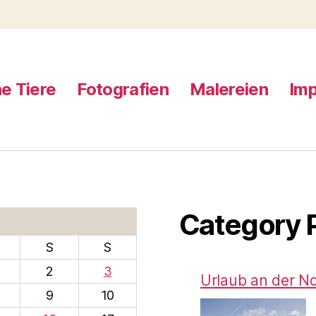
e Tiere
Fotografien
Malereien
Im
Category 
S
S
2
3
Urlaub an der N
9
10