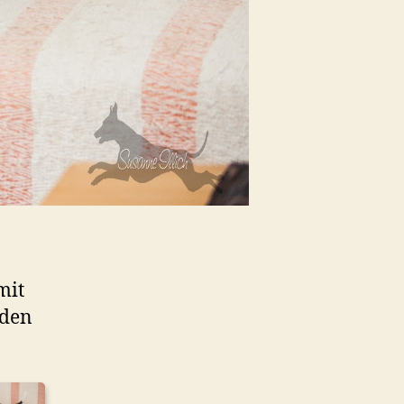
mit
 den