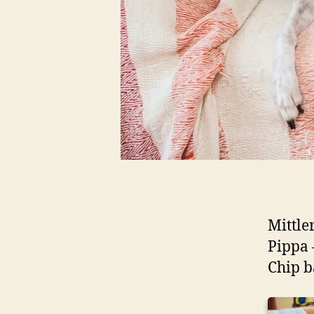
Mittle
Pippa 
Chip 