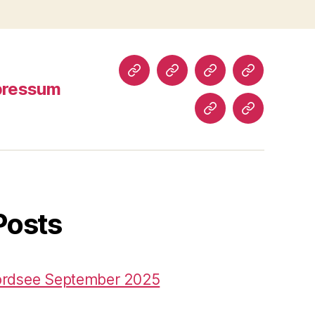
Susanne
Über
meine
Fotografien
pressum
Illich
mich
Tiere
Malereien
Impressum
Posts
ordsee September 2025