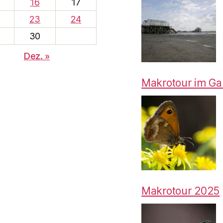
16
17
23
24
30
Dez. »
Makrotour im Gart
Makrotour 2025