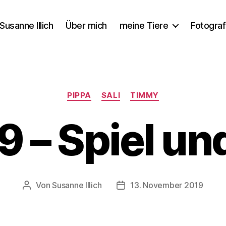
Susanne Illich
Über mich
meine Tiere
Fotograf
Kategorien
PIPPA
SALI
TIMMY
19 – Spiel u
Von
Susanne Illich
13. November 2019
Beitragsautor
Veröffentlichungsdatum