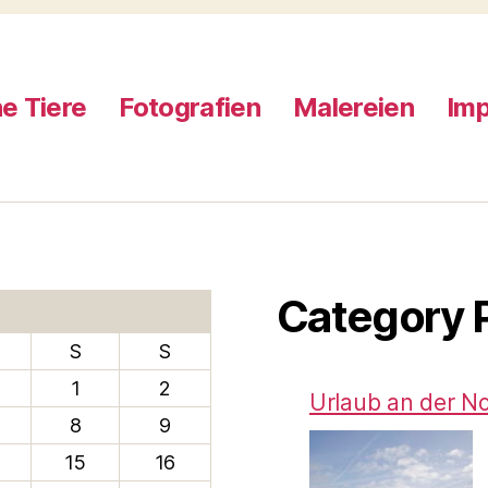
e Tiere
Fotografien
Malereien
Im
Category 
S
S
1
2
Urlaub an der N
8
9
15
16