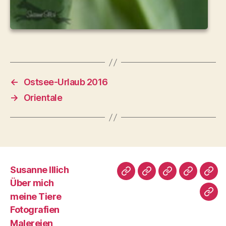
←
Ostsee-Urlaub 2016
→
Orientale
Susanne Illich
Susanne
Über
meine
Fotografi
Male
Über mich
Illich
mich
Tiere
meine Tiere
Imp
Fotografien
Malereien