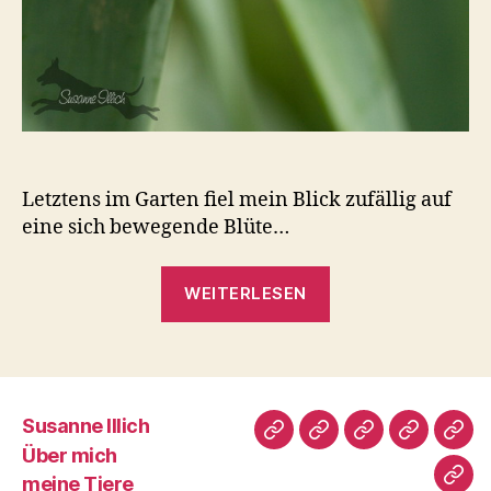
Letztens im Garten fiel mein Blick zufällig auf
eine sich bewegende Blüte…
„Frisch
WEITERLESEN
geschlüpft“
Susanne Illich
Susanne
Über
meine
Fotografi
Male
Über mich
Illich
mich
Tiere
meine Tiere
Imp