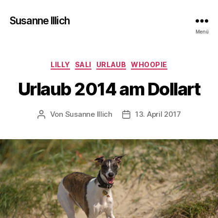
Susanne Illich
Menü
Kategorien
LILLY
SALI
URLAUB
WHOOPIE
Urlaub 2014 am Dollart
Von
Susanne Illich
13. April 2017
Beitragsautor
Veröffentlichungsdatum