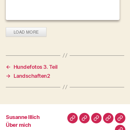
LOAD MORE
←
Hundefotos 3. Teil
→
Landschaften2
Susanne Illich
Susanne
Über
meine
Fotografi
Male
Über mich
Illich
mich
Tiere