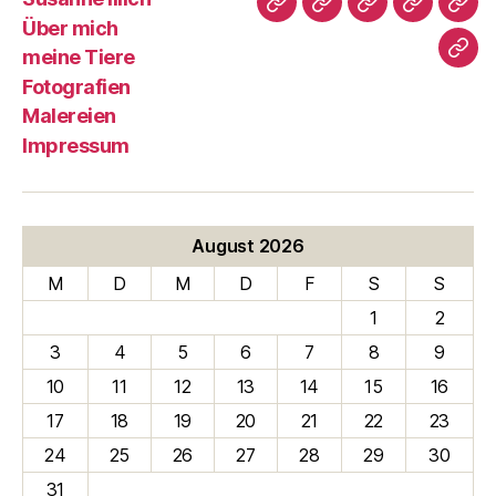
Susanne
Über
meine
Fotografi
Male
Über mich
Illich
mich
Tiere
meine Tiere
Imp
Fotografien
Malereien
Impressum
August 2026
M
D
M
D
F
S
S
1
2
3
4
5
6
7
8
9
10
11
12
13
14
15
16
17
18
19
20
21
22
23
24
25
26
27
28
29
30
31