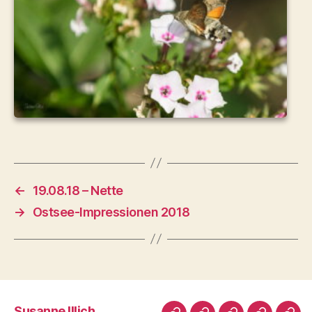
←
19.08.18 – Nette
→
Ostsee-Impressionen 2018
Susanne Illich