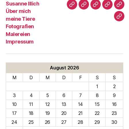
Susanne Illich
Susanne
Über
meine
Fotografi
Male
Über mich
Illich
mich
Tiere
meine Tiere
Imp
Fotografien
Malereien
Impressum
August 2026
M
D
M
D
F
S
S
1
2
3
4
5
6
7
8
9
10
11
12
13
14
15
16
17
18
19
20
21
22
23
24
25
26
27
28
29
30