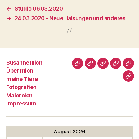
←
Studio 06.03.2020
→
24.03.2020 – Neue Halsungen und anderes
Susanne Illich
Susanne
Über
meine
Fotografi
Male
Über mich
Illich
mich
Tiere
meine Tiere
Imp
Fotografien
Malereien
Impressum
August 2026