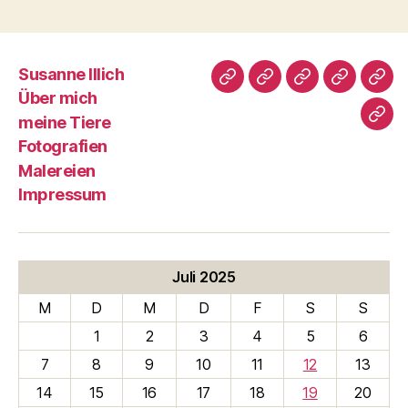
Susanne Illich
Susanne
Über
meine
Fotografi
Male
Über mich
Illich
mich
Tiere
meine Tiere
Imp
Fotografien
Malereien
Impressum
Juli 2025
M
D
M
D
F
S
S
1
2
3
4
5
6
7
8
9
10
11
12
13
14
15
16
17
18
19
20