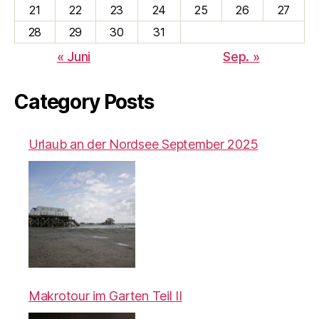
21
22
23
24
25
26
27
28
29
30
31
« Juni
Sep. »
Category Posts
Urlaub an der Nordsee September 2025
Makrotour im Garten Teil II