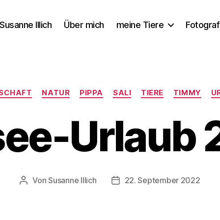
Susanne Illich
Über mich
meine Tiere
Fotograf
Kategorien
SCHAFT
NATUR
PIPPA
SALI
TIERE
TIMMY
U
see-Urlaub 
Von
Susanne Illich
22. September 2022
Beitragsautor
Veröffentlichungsdatum