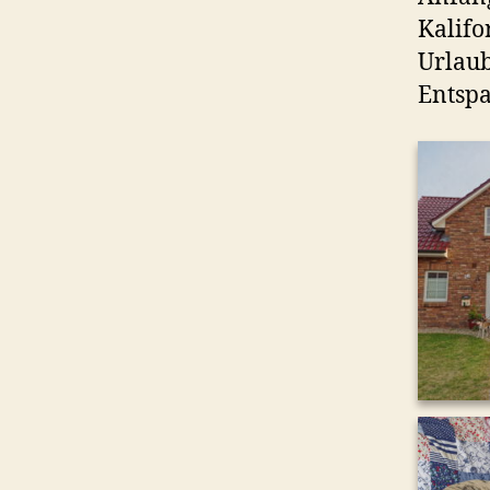
Kalifo
Urlaub
Entsp