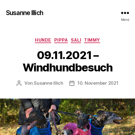
Susanne Illich
Menü
Kategorien
HUNDE
PIPPA
SALI
TIMMY
09.11.2021 –
Windhundbesuch
Von
Susanne Illich
10. November 2021
Beitragsautor
Veröffentlichungsdatum