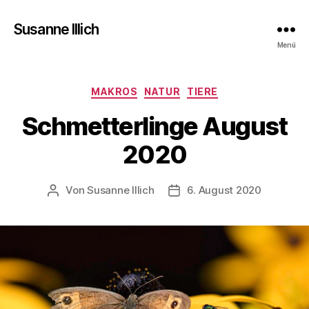
Susanne Illich
Menü
Kategorien
MAKROS
NATUR
TIERE
Schmetterlinge August
2020
Von
Susanne Illich
6. August 2020
Beitragsautor
Veröffentlichungsdatum