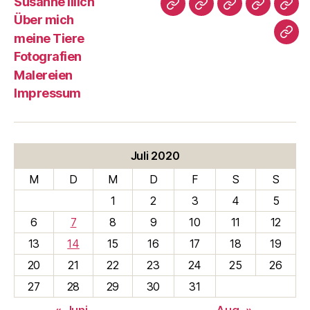
Susanne Illich
Susanne
Über
meine
Fotografi
Male
Über mich
Illich
mich
Tiere
meine Tiere
Imp
Fotografien
Malereien
Impressum
Juli 2020
M
D
M
D
F
S
S
1
2
3
4
5
6
7
8
9
10
11
12
13
14
15
16
17
18
19
20
21
22
23
24
25
26
27
28
29
30
31