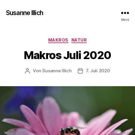
Susanne Illich
Menü
Kategorien
MAKROS
NATUR
Makros Juli 2020
Von
Susanne Illich
7. Juli 2020
Beitragsautor
Veröffentlichungsdatum