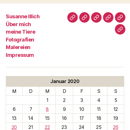
Susanne Illich
Susanne
Über
meine
Fotografi
Male
Über mich
Illich
mich
Tiere
meine Tiere
Imp
Fotografien
Malereien
Impressum
Januar 2020
M
D
M
D
F
S
S
1
2
3
4
5
6
7
8
9
10
11
12
13
14
15
16
17
18
19
20
21
22
23
24
25
26