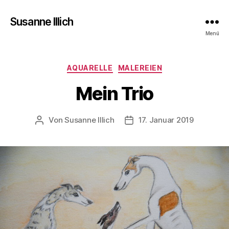
Susanne Illich
Menü
Kategorien
AQUARELLE
MALEREIEN
Mein Trio
Von
Susanne Illich
17. Januar 2019
Beitragsautor
Veröffentlichungsdatum