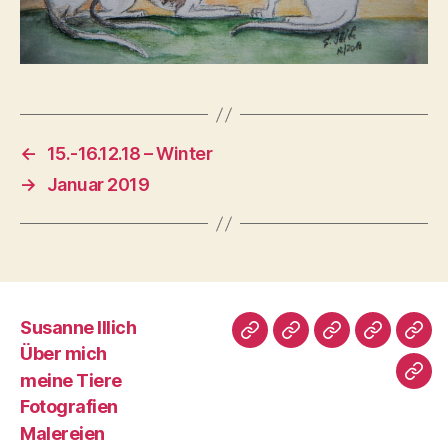
←
15.-16.12.18 – Winter
→
Januar 2019
Susanne Illich
Susanne
Über
meine
Fotografi
Male
Über mich
Illich
mich
Tiere
meine Tiere
Imp
Fotografien
Malereien