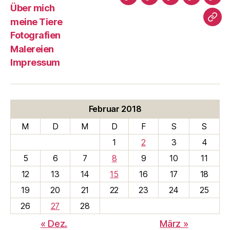
Susanne
Über
meine
Fotografi
Male
Über mich
Illich
mich
Tiere
meine Tiere
Imp
Fotografien
Malereien
Impressum
Februar 2018
M
D
M
D
F
S
S
1
2
3
4
5
6
7
8
9
10
11
12
13
14
15
16
17
18
19
20
21
22
23
24
25
26
27
28
« Dez.
März »