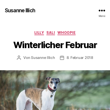
Susanne Illich
Menü
Kategorien
LILLY
SALI
WHOOPIE
Winterlicher Februar
Von
Susanne Illich
8. Februar 2018
Beitragsautor
Veröffentlichungsdatum