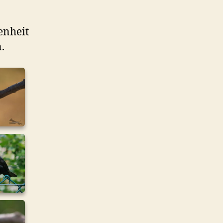
enheit
.